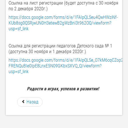
Ссылка на лист регистрации (будет доступна с 30 ноября
по 2 декабря 2020г.)
https://docs.google.com/forms/d/e/1FAIpQLSeu4QwHWziNf-
KUb8sg0QSRjwUN0H3etewB2gWzBnI3t962OQ/viewform?
usp=sf_link
Ссылка для регистрации педагогов Детского сада № 1
(доступна 30 ноября и 1 декабря 2020г.)
https://docs.google.com/forms/d/e/1FAIpQLSe_O7kM6cqCZop26-
FRENQuBIe0IpE8LnxE5N09GKbxSXVQ_Q/viewform?
usp=sf_link
Радости в играх, успехов в развитии!
Назад