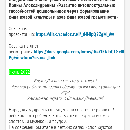
Ирины Александровны
«Развитие интеллектуальных
способностей дошкольников через формирование
финансовой культуры и азов финансовой грамотности»
Ссылка на
презентацию:
https://disk.yandex.ru/i/_tHHipQ8ZgM_Vw
Ссылка на лист
регистрации:
https://docs.google.com/forms/d/e/1FAIpQLSc
Pg/viewform?usp=sf_link
Июнь 2022
Блоки Дьенеша — что это такое?
Чем могут быть полезны ребенку логические кубики для
игр?
Как можно играть с блоками Дьенеша?
Народная мудрость гласит, что всесторонне развитый
ребенок - это ребенок, который интересуется всем: и
спортом, и музыкой, и трудом.
На современном этапе в детских садах используются