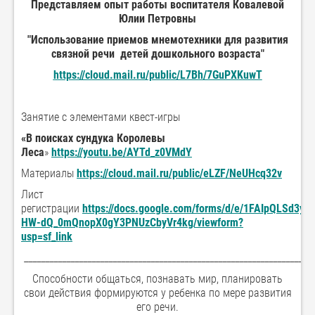
Представляем опыт работы воспитателя Ковалевой
Юлии Петровны
"Использование приемов мнемотехники для развития
связной речи детей дошкольного возраста"
https://cloud.mail.ru/public/L7Bh/7GuPXKuwT
Занятие с элементами квест-игры
«В поисках сундука Королевы
Леса
»
https://youtu.be/AYTd_z0VMdY
Материалы
https://cloud.mail.ru/public/eLZF/NeUHcq32v
Лист
регистрации
https://docs.google.com/forms/d/e/1FAIpQLSd3y
HW-dQ_0mQnopX0gY3PNUzCbyVr4kg/viewform?
usp=sf_link
_____________________________________________________________________
Способности общаться, познавать мир, планировать
свои действия формируются у ребенка по мере развития
его речи.