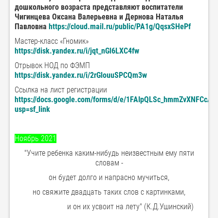
дошкольного возраста представляют воспитатели
Чигинцева Оксана Валерьевна и Дернова Наталья
Павловна
https://cloud.mail.ru/public/PA1g/QqsxSHePf
Мастер-класс «Гномик»
https://disk.yandex.ru/i/jqt_nGl6LXC4fw
Отрывок НОД по ФЭМП
https://disk.yandex.ru/i/2rGlouuSPCQm3w
Ссылка на лист регистрации
https://docs.google.com/forms/d/e/1FAIpQLSc_hmmZvXNFCcA
usp=sf_link
Ноябрь 2021
"Учите ребенка каким-нибудь неизвестным ему пяти
словам -
он будет долго и напрасно мучиться,
но свяжите двадцать таких слов с картинками,
и он их усвоит на лету" (К.Д.Ушинский)