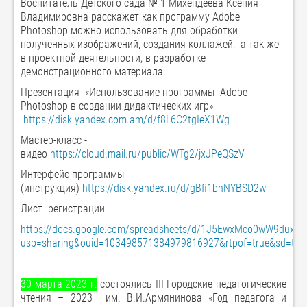
Воспитатель Детского сада № 1 Михендеева Ксения
Владимировна расскажет как программу Adobe
Photoshop можно использовать для обработки
полученных изображений, создания коллажей, а так же
в проектной деятельности, в разработке
демонстрационного материала.
Презентация «Использование программы Adobe
Photoshop в создании дидактических игр»
https://disk.yandex.com.am/d/f8L6C2tgIeX1Wg
Мастер-класс -
видео
https://cloud.mail.ru/public/WTg2/jxJPeQSzV
Интерфейс программы
(инструкция)
https://disk.yandex.ru/d/gBfi1bnNYBSD2w
Лист регистрации
https://docs.google.com/spreadsheets/d/1J5EwxMco0wW9duxC
usp=sharing&ouid=103498571384979816927&rtpof=true&sd=tru
30 марта 2023 г.
состоялись III Городские педагогические
чтения – 2023 им. В.И.Армянинова «Год педагога и