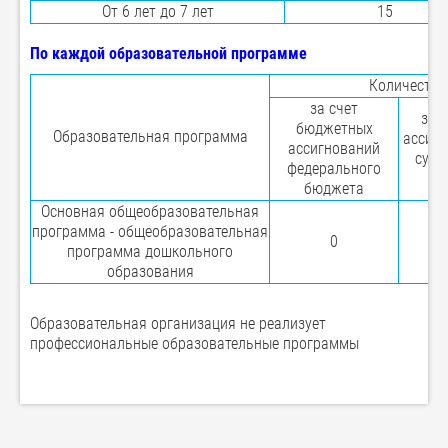
От 6 лет до 7 лет
15
По каждой образовательной программе
Количество
за счет
за 
бюджетных
Образовательная программа
ассиг
ассигнований
субъ
федерального
бюджета
Основная общеобразовательная
программа - общеобразовательная
0
программа дошкольного
образования
Образовательная организация не реализует
профессиональные образовательные программы